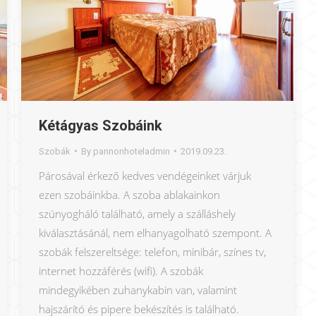
Kétágyas Szobáink
Szobák
By
pannonhoteladmin
2019.09.23.
Párosával érkező kedves vendégeinket várjuk
ezen szobáinkba. A szoba ablakainkon
szúnyogháló található, amely a szálláshely
kiválasztásánál, nem elhanyagolható szempont. A
szobák felszereltsége: telefon, minibár, színes tv,
internet hozzáférés (wifi). A szobák
mindegyikében zuhanykabin van, valamint
hajszárító és pipere bekészítés is található.