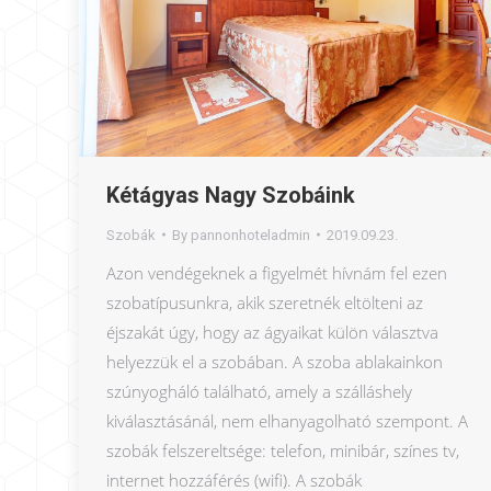
Kétágyas Nagy Szobáink
Szobák
By
pannonhoteladmin
2019.09.23.
Azon vendégeknek a figyelmét hívnám fel ezen
szobatípusunkra, akik szeretnék eltölteni az
éjszakát úgy, hogy az ágyaikat külön választva
helyezzük el a szobában. A szoba ablakainkon
szúnyogháló található, amely a szálláshely
kiválasztásánál, nem elhanyagolható szempont. A
szobák felszereltsége: telefon, minibár, színes tv,
internet hozzáférés (wifi). A szobák