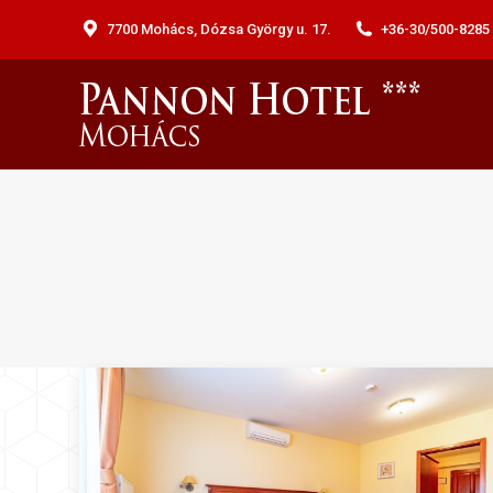
7700 Mohács, Dózsa György u. 17.
+36-30/500-8285 