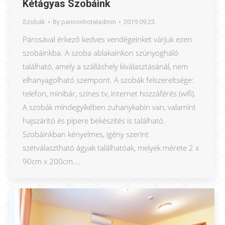
Kétágyas Szobáink
Szobák
By
pannonhoteladmin
2019.09.23.
Párosával érkező kedves vendégeinket várjuk ezen
szobáinkba. A szoba ablakainkon szúnyogháló
található, amely a szálláshely kiválasztásánál, nem
elhanyagolható szempont. A szobák felszereltsége:
telefon, minibár, színes tv, internet hozzáférés (wifi).
A szobák mindegyikében zuhanykabin van, valamint
hajszárító és pipere bekészítés is található.
Szobáinkban kényelmes, igény szerint
szétválasztható ágyak találhatóak, melyek mérete 2 x
90cm x 200cm.…