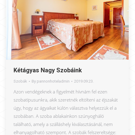
Kétágyas Nagy Szobáink
Szobák
By
pannonhoteladmin
2019.09.23.
Azon vendégeknek a figyelmét hívnám fel ezen
szobatípusunkra, akik szeretnék eltölteni az éjszakát
úgy, hogy az ágyaikat külön választva helyezzük el a
szobában. A szoba ablakainkon szúnyogháló
található, amely a szálláshely kiválasztásánál, nem
elhanyagolható szempont. A szobák felszereltsége: