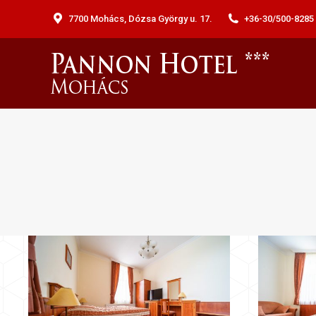
7700 Mohács, Dózsa György u. 17.
+36-30/500-8285 