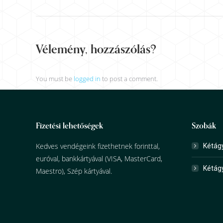
Album
navigation
Vélemény, hozzászólás?
You must be
logged in
to post a comment.
Fizetési lehetőségek
Szobák
Kedves vendégeink fizethetnek forinttal,
Kétág
euróval, bankkártyával (VISA, MasterCard,
Kétág
Maestro), Szép kártyával.