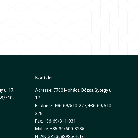
Kontakt
 u. 17.
Adresse: 7700 Mohács, Dózsa György u.
69/510-
17.
Festnetz: +36-69/510-277; +36-69/510-
278
Fax: +36-69/311-931
Mobile: +36-30/500-8285
NTAK: SZ23082925-Hotel