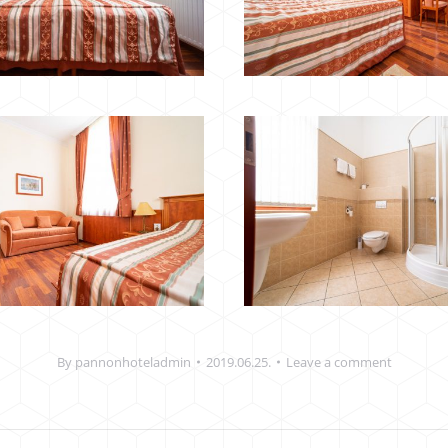
By
pannonhoteladmin
2019.06.25.
Leave a comment