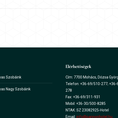
Elérhetőségek
yas Szobáink
Cím: 7700 Mohács, Dózsa György
Telefon: +36-69/510-277; +36-
yas Nagy Szobáink
278
Fax: +36-69/311-931
Mobil: +36-30/500-8285
NTAK: SZ 23082925-Hotel
Email:
info@pannonhotel.hu